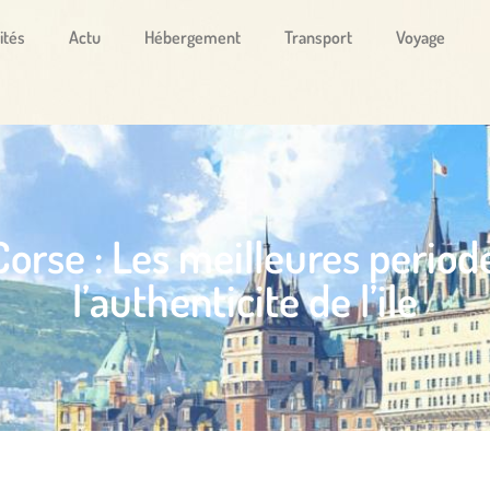
ités
Actu
Hébergement
Transport
Voyage
Corse : Les meilleures period
l’authenticite de l’ile