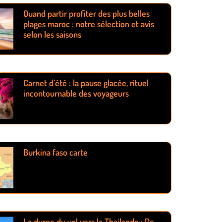
Quand partir profiter des plus belles
plages maroc : notre sélection et avis
selon les saisons
Carnet d’été : la pause glacée, rituel
incontournable des voyageurs
Burkina faso carte
La duree du vol vers la Thailande : De