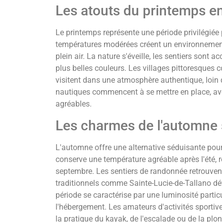
Les atouts du printemps e
Le printemps représente une période privilégiée p
températures modérées créent un environnement 
plein air. La nature s'éveille, les sentiers sont 
plus belles couleurs. Les villages pittoresque
visitent dans une atmosphère authentique, loin d
nautiques commencent à se mettre en place, a
agréables.
Les charmes de l'automne s
L'automne offre une alternative séduisante pour
conserve une température agréable après l'été, 
septembre. Les sentiers de randonnée retrouvent 
traditionnels comme Sainte-Lucie-de-Tallano dév
période se caractérise par une luminosité particul
l'hébergement. Les amateurs d'activités sportiv
la pratique du kayak, de l'escalade ou de la plo