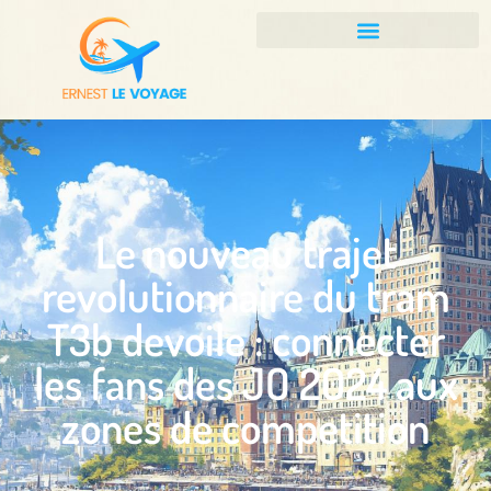
Le nouveau trajet
revolutionnaire du tram
T3b devoile : connecter
les fans des JO 2024 aux
zones de competition