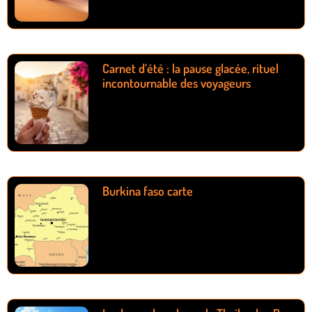
Carnet d’été : la pause glacée, rituel
incontournable des voyageurs
Burkina faso carte